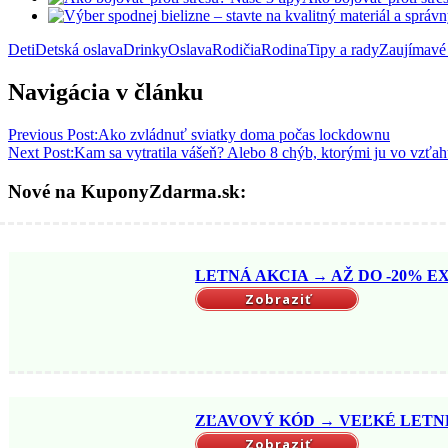
Deti
Detská oslava
Drinky
Oslava
Rodičia
Rodina
Tipy a rady
Zaujímavé 
Navigácia v článku
Previous Post:
Ako zvládnuť sviatky doma počas lockdownu
Next Post:
Kam sa vytratila vášeň? Alebo 8 chýb, ktorými ju vo vzťa
Nové na KuponyZdarma.sk:
LETNÁ AKCIA → AŽ DO -20% EX
Zobraziť
ZĽAVOVÝ KÓD → VEĽKÉ LETNÉ 
Zobraziť