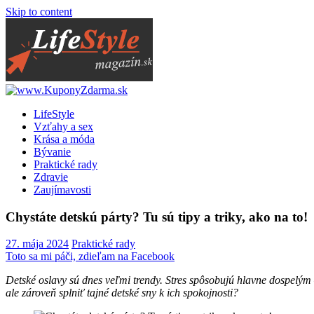
Skip to content
LifeStyle
Vzťahy a sex
Krása a móda
Bývanie
Praktické rady
Zdravie
Zaujímavosti
Chystáte detskú párty? Tu sú tipy a triky, ako na to!
27. mája 2024
Praktické rady
Toto sa mi páči, zdieľam na Facebook
Detské oslavy sú dnes veľmi trendy. Stres spôsobujú hlavne dospelým 
ale zároveň splniť tajné detské sny k ich spokojnosti?