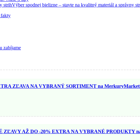
Výber spodnej bielizne – stavte na kvalitný materiál a správny str
fakty
hu zabíjame
TRA ZĽAVA NA VYBRANÝ SORTIMENT na MerkuryMarket.
ZĽAVY AŽ DO -20% EXTRA NA VYBRANÉ PRODUKTY na N