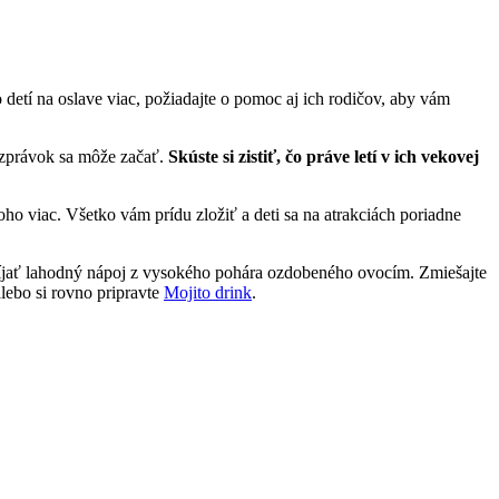
detí na oslave viac, požiadajte o pomoc aj ich rodičov, aby vám
ozprávok sa môže začať.
Skúste si zistiť, čo práve letí v ich vekovej
ho viac. Všetko vám prídu zložiť a deti sa na atrakciách poriadne
opíjať lahodný nápoj z vysokého pohára ozdobeného ovocím. Zmiešajte
lebo si rovno pripravte
Mojito drink
.