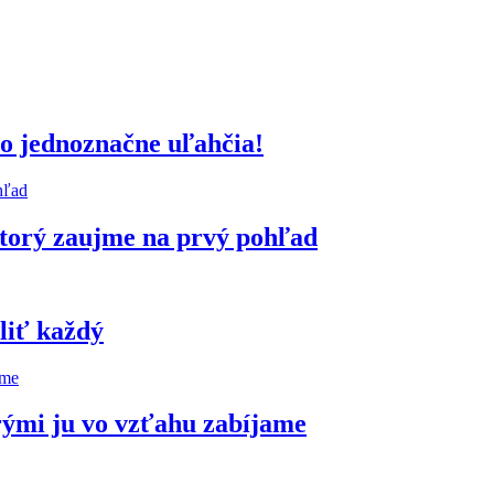
ho jednoznačne uľahčia!
ktorý zaujme na prvý pohľad
oliť každý
rými ju vo vzťahu zabíjame