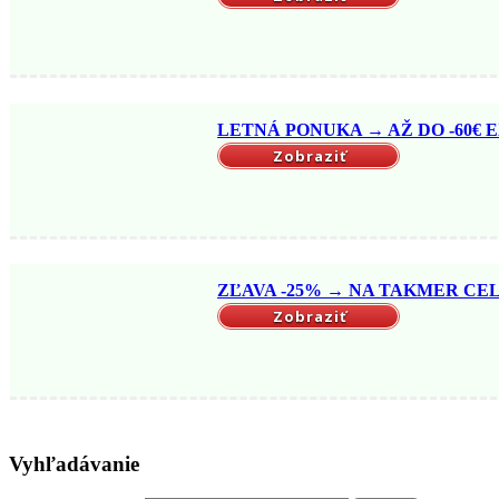
LETNÁ PONUKA → AŽ DO -60€ EX
Zobraziť
ZĽAVA -25% → NA TAKMER CELÝ
Zobraziť
Vyhľadávanie