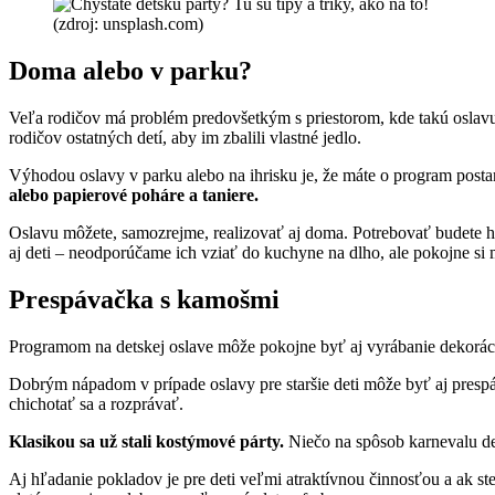
(zdroj: unsplash.com)
Doma alebo v parku?
Veľa rodičov má problém predovšetkým s priestorom, kde takú oslavu
rodičov ostatných detí, aby im zbalili vlastné jedlo.
Výhodou oslavy v parku alebo na ihrisku je, že máte o program postara
alebo papierové poháre a taniere.
Oslavu môžete, samozrejme, realizovať aj doma. Potrebovať budete hla
aj deti – neodporúčame ich vziať do kuchyne na dlho, ale pokojne si 
Prespávačka s kamošmi
Programom na detskej oslave môže pokojne byť aj vyrábanie dekorácií, 
Dobrým nápadom v prípade oslavy pre staršie deti môže byť aj prespáva
chichotať sa a rozprávať.
Klasikou sa už stali kostýmové párty.
Niečo na spôsob karnevalu det
Aj hľadanie pokladov je pre deti veľmi atraktívnou činnosťou a ak st