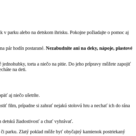
k v parku alebo na detskom ihrisku. Pokojne požiadajte o pomoc aj
 na pár hodín postarané.
Nezabudnite ani na deky, nápoje, plastové
 jednohubky, torta a niečo na pitie. Do jeho prípravy môžete zapojiť
cháte na deti.
äť aj niečo ušetríte.
tiť film, prípadne si zahrať nejakú stolovú hru a nechať ich do rána
h detskú žiadostivosť a chuť vyhrávať.
ese či parku. Zlatý poklad môže byť obyčajný kamienok postriekaný