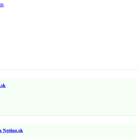
ih
sk
otino.sk