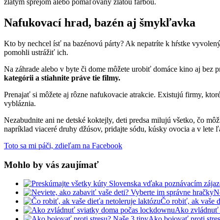
zlatým sprejom alebo pomaľovaný zlatou farbou.
Nafukovací hrad, bazén aj šmykľavka
Kto by nechcel ísť na bazénovú párty? Ak nepatríte k hŕstke vyvolený
pomohli ustrážiť ich.
Na záhrade alebo v byte či dome môžete urobiť domáce kino aj bez p
kategórii a stiahnite práve tie filmy.
Prenajať si môžete aj rôzne nafukovacie atrakcie. Existujú firmy, kt
vybláznia.
Nezabudnite ani ne detské koktejly, deti predsa milujú všetko, čo m
napríklad viaceré druhy džúsov, pridajte sódu, kúsky ovocia a v lete ľa
Toto sa mi páči, zdieľam na Facebook
Mohlo by vás zaujímať
N
Čo robiť, ak vaše d
Ako zvládnuť
Ako bojovať proti stre