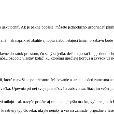
 uskutočniť. Ak je pekné počasie, môžete jednoducho usporiadať pikni
né – ak napríklad zbalíte aj loptu alebo lietajúci tanier, o zábavu bude
vne dostatok priestoru, čo sa týka jedla, deťom postačia aj jednoduché
môžu ozdobiť vlastný koláč, ku ktorému upečiete korpus a zvyšok už ne
ktoré rozvešiate po priestore. Maľovanie a strihanie deti zamestná a op
čka. Upevnia pri nej svoje priateľstvá a zabavia sa. Stačí im večer pus
i milujú – ak navyše pridáte aj cenu o najlepšiu masku, vyburcujete ic
e kreatívny typ človeka, ukryte nejaký u vás na záhrade, prípadne v l