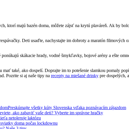
ch, ktorí majú bazén doma, môžete zájsť na krytú plaváreň. Ak by bolo 
respávačky. Deti usaďte, nachystajte im dobroty a maratón filmových 
oré ponúkajú skákacie hrady, vodné šmykľavky, bojové arény a ešte omno
ôžu mať také, ako dospelí. Doprajte im to potešenie slamkou pomaly p
d. Pozrite si aj naše tipy na
recepty na miešané drinky
pre dospelých, a
Preskúmajte všetky kúty Slovenska vďaka poznávacím zájazdom
eviete, ako zabaviť vaše deti? Vyberte im správne hračky
ieťa netoleruje laktózu
 sviatky doma počas lockdownu
su? Naše 3 tipy