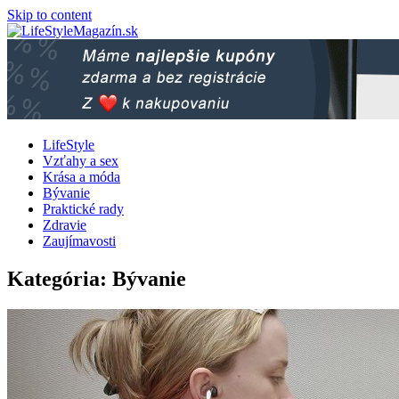
Skip to content
LifeStyle
Vzťahy a sex
Krása a móda
Bývanie
Praktické rady
Zdravie
Zaujímavosti
Kategória: Bývanie