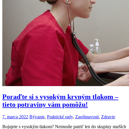
Poraďte si s vysokým krvným tlakom –
tieto potraviny vám pomôžu!
7. marca 2022
Bývanie
,
Praktické rady
,
Zaujímavosti
,
Zdravie
Bojujete s vysokým tlakom? Nemusíte patriť len do skupiny starších