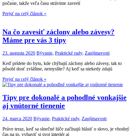
počasie, takže veľa času strávime zavretí
Prejsť na celý článok »
Na čo zavesiť záclony alebo závesy?
Máme pre vás 3 tipy
23. augusta 2020
Bývanie
,
Praktické rady
,
Zaujímavosti
Keď prídete do bytu, kde chýbajú záclony alebo závesy, tak to
pôsobí dosť zvláštne, nemyslíte? Aj keď sa niekedy zdajú
Prejsť na celý článok »
Tipy pre dokonalé a pohodlné vonkajšie
aj vnútorné tienenie
24. marca 2020
Bývanie
,
Praktické rady
,
Zaujímavosti
Práve teraz, keď sa slnečné lúče začínajú hlásiť o slovo, je vhodný
čas na to, vybaviť si svoj interiér aj