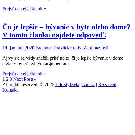
Prejsť na celý článok »
Čo je lepšie – bývanie v byte alebo dome?
V tomto článku nájdete odpoveď!
14. januára 2020
Bývanie
,
Praktické rady
,
Zaujímavosti
Aj vy ste sa vždy snažili prísť na to, či je lepšie bývanie v dome
alebo v byte? Jedným argumentom
Prejsť na celý článok »
1
2
3
Next Posts
»
All rights reserved.
© 2026
LifeStyleMagazín.sk
|
RSS feed
|
Kontakt