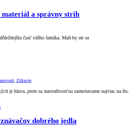
 materiál a správny strih
ôležitejšiu časť vášho šatníka. Mali by ste sa
mavosti
,
Zdravie
kých je hlava, preto sa starostlivosťou zameriavame najviac na ňu.
yznávačov dobrého jedla