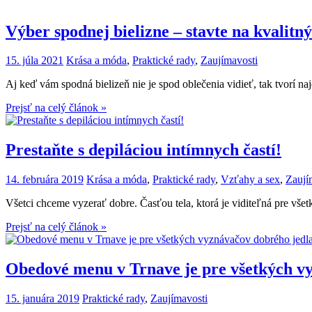
Výber spodnej bielizne – stavte na kvalitný
15. júla 2021
Krása a móda
,
Praktické rady
,
Zaujímavosti
Aj keď vám spodná bielizeň nie je spod oblečenia vidieť, tak tvorí najd
Prejsť na celý článok »
Prestaňte s depiláciou intímnych častí!
14. februára 2019
Krása a móda
,
Praktické rady
,
Vzťahy a sex
,
Zaují
Všetci chceme vyzerať dobre. Časťou tela, ktorá je viditeľná pre všet
Prejsť na celý článok »
Obedové menu v Trnave je pre všetkých v
15. januára 2019
Praktické rady
,
Zaujímavosti