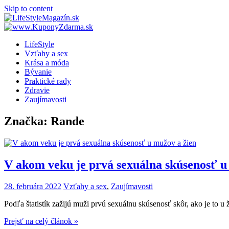
Skip to content
LifeStyle
Vzťahy a sex
Krása a móda
Bývanie
Praktické rady
Zdravie
Zaujímavosti
Značka: Rande
V akom veku je prvá sexuálna skúsenosť u
28. februára 2022
Vzťahy a sex
,
Zaujímavosti
Podľa štatistík zažijú muži prvú sexuálnu skúsenosť skôr, ako je to u 
Prejsť na celý článok »