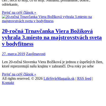
cieľ, nech to stojí, čo to stojí. Námahu, premáhanie, bolesť,
odriekanie,
Prejsť na celý článok »
20-ročná Trnavčanka Viera Božíková
vyhrala 3.miesto na majstrovstvách sveta
v bodyfitness
27. marca 2019
Zaujímavosti
Len 20-ročná Slovenka Viera Božíková je jednou z úspešných žien,
ktoré reprezentujú našu krajinu v zahraničí. Dva roky po sebe
Prejsť na celý článok »
All rights reserved.
© 2026
LifeStyleMagazín.sk
|
RSS feed
|
Kontakt