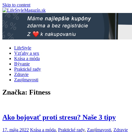
Skip to content
LifeStyle
Vzťahy a sex
Krása a móda
Bývanie
Praktické rady
Zdravie
Zaujímavosti
Značka: Fitness
Ako bojovať proti stresu? Naše 3 tipy
17. mája 2022
Krása a móda
,
Praktické rady
,
Zaujímavosti
,
Zdravie