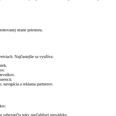
ntovanej strane priestoru.
etviach. Najčastejšie sa využíva:
niek.
ov.
tevníkov.
urencii.
, navigácia a reklama partnerov.
dov:
e zabezpečia roky spoľahlivej prevádzky.