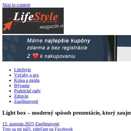
Skip to content
LifeStyle
Vzťahy a sex
Krása a móda
Bývanie
Praktické rady
Zdravie
Zaujímavosti
Light box – moderný spôsob prezentácie, ktorý zauj
12. augusta 2025
Zaujímavosti
Toto sa mi páči, zdieľam na Facebook