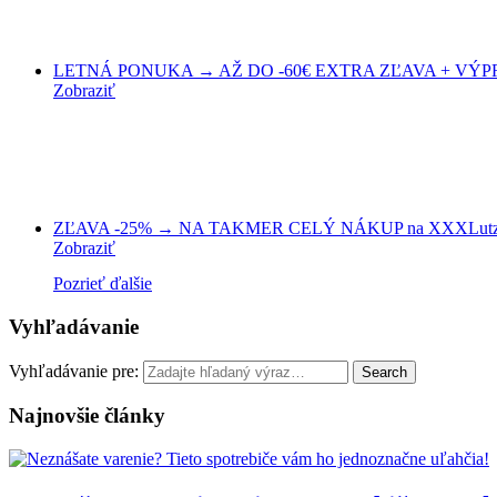
LETNÁ PONUKA → AŽ DO -60€ EXTRA ZĽAVA + VÝPRED
Zobraziť
ZĽAVA -25% → NA TAKMER CELÝ NÁKUP na XXXLutz
Zobraziť
Pozrieť ďalšie
Vyhľadávanie
Vyhľadávanie pre:
Search
Najnovšie články