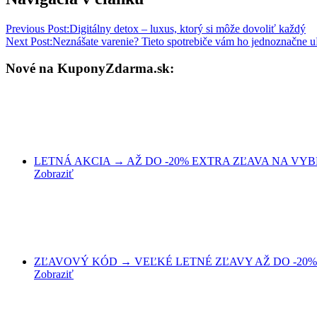
Previous Post:
Digitálny detox – luxus, ktorý si môže dovoliť každý
Next Post:
Neznášate varenie? Tieto spotrebiče vám ho jednoznačne u
Nové na KuponyZdarma.sk:
LETNÁ AKCIA → AŽ DO -20% EXTRA ZĽAVA NA VYBRA
Zobraziť
ZĽAVOVÝ KÓD → VEĽKÉ LETNÉ ZĽAVY AŽ DO -20% 
Zobraziť