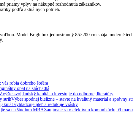
v má priamy vplyv na nákupné rozhodnutia zákazníkov.
fiky podľa aktuálnych potrieb.
voľbou. Model Brightbox jednostranný 85×200 cm spája moderné technol
ý.
 z vás robia dobrého šoféra
iginálny obal na slúchadlá
Zvýšte svoj ľudský kapitál a investujte do odbornej literatúry
Výber spodnej bielizne – stavte na kvalitný materiál a správny str
akulát vyhladzuje pleť a redukuje vrásky
Zaujímate sa o efektívnu komunikáciu, či mar