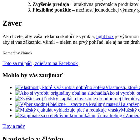
2.
Zvýšenie predaja
– atraktívna prezentácia produkto
3.
Flexibilné použitie
– možnosť jednoduchej výmeny gra
Záver
Ak chcete, aby vaša reklama skutočne vynikla,
light box
je výbornou 
aby si vás zákazníci všimli – nielen na prvý pohľad, ale aj na ten druh
Komerčný článok
Toto sa mi páči, zdieľam na Facebook
Mohlo by vás zaujímať
Vlastnosti, ktoré
Ako si vyrobiť or
Mužský ej
Tipy a rady
Navigácia v článku