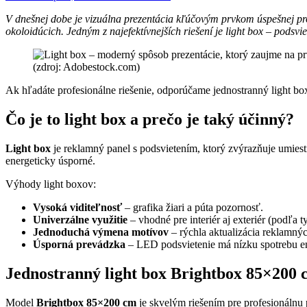
V dnešnej dobe je vizuálna prezentácia kľúčovým prvkom úspešnej pro
okoloidúcich. Jedným z najefektívnejších riešení je light box – podsv
(zdroj: Adobestock.com)
Ak hľadáte profesionálne riešenie, odporúčame jednostranný light bo
Čo je to light box a prečo je taký účinný?
Light box
je reklamný panel s podsvietením, ktorý zvýrazňuje umies
energeticky úsporné.
Výhody light boxov:
Vysoká viditeľnosť
– grafika žiari a púta pozornosť.
Univerzálne využitie
– vhodné pre interiér aj exteriér (podľa t
Jednoduchá výmena motívov
– rýchla aktualizácia reklamný
Úsporná prevádzka
– LED podsvietenie má nízku spotrebu en
Jednostranný light box Brightbox 85×200 
Model
Brightbox 85×200 cm
je skvelým riešením pre profesionálnu 