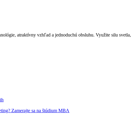
ógie, atraktívny vzhľad a jednoduchú obsluhu. Využite silu svetla,
ih
keting? Zamerajte sa na štúdium MBA