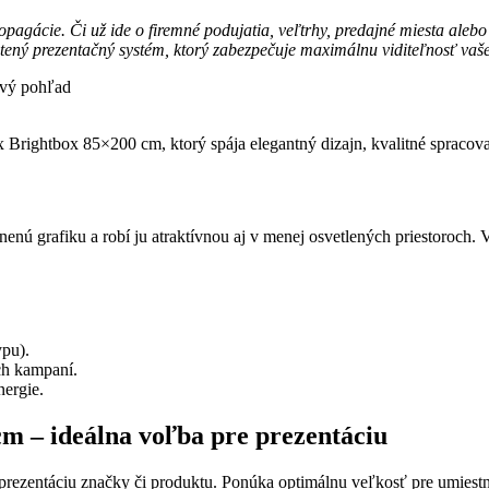
pagácie. Či už ide o firemné podujatia, veľtrhy, predajné miesta ale
ietený prezentačný systém, ktorý zabezpečuje maximálnu viditeľnosť vaše
x Brightbox 85×200 cm, ktorý spája elegantný dizajn, kvalitné spracov
tnenú grafiku a robí ju atraktívnou aj v menej osvetlených priestoroc
ypu).
ch kampaní.
ergie.
cm – ideálna voľba pre prezentáciu
prezentáciu značky či produktu. Ponúka optimálnu veľkosť pre umiestn