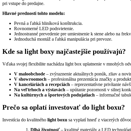
pri vstupe do predajne.
Hlavné prednosti tohto modelu:
Pevná a ľahká hliníková konštrukcia.
Rovnomerné LED podsvietenie.
Jednostranné prevedenie pre umiestnenie k stene alebo na frekve
Jednoduchá montáž a ľahká manipulácia pri prevoze.
Kde sa light boxy najčastejšie používajú?
Vďaka svojej flexibilite nachádza light box uplatnenie v mnohých odv
V maloobchode
– zvýraznenie aktuálnych ponúk, zliav a novi
V showroomoch
– profesionálna prezentácia značky a produkt
V kanceláriách a recepciách
– reprezentatívne privítanie návš
Na veľtrhoch a výstavách
– upútanie pozornosti v silnej konk
Na kultúrnych a športových podujatiach
– informačné tabule
Prečo sa oplatí investovať do light boxu?
Investícia do kvalitného
light boxu
sa vyplatí hneď z viacerých dôvo
1.
Dlhá životnosť
– kvalitné materiály a LED technológi