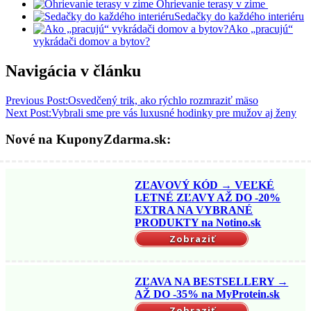
Ohrievanie terasy v zime
Sedačky do každého interiéru
Ako „pracujú“
vykrádači domov a bytov?
Navigácia v článku
Previous Post:
Osvedčený trik, ako rýchlo rozmraziť mäso
Next Post:
Vybrali sme pre vás luxusné hodinky pre mužov aj ženy
Nové na KuponyZdarma.sk:
ZĽAVOVÝ KÓD → VEĽKÉ
LETNÉ ZĽAVY AŽ DO -20%
EXTRA NA VYBRANÉ
PRODUKTY na Notino.sk
Zobraziť
ZĽAVA NA BESTSELLERY →
AŽ DO -35% na MyProtein.sk
Zobraziť