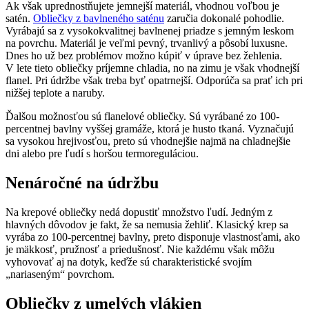
Ak však uprednostňujete jemnejší materiál, vhodnou voľbou je
satén.
Obliečky z bavlneného saténu
zaručia dokonalé pohodlie.
Vyrábajú sa z vysokokvalitnej bavlnenej priadze s jemným leskom
na povrchu. Materiál je veľmi pevný, trvanlivý a pôsobí luxusne.
Dnes ho už bez problémov možno kúpiť v úprave bez žehlenia.
V lete tieto obliečky príjemne chladia, no na zimu je však vhodnejší
flanel. Pri údržbe však treba byť opatrnejší. Odporúča sa prať ich pri
nižšej teplote a naruby.
Ďalšou možnosťou sú flanelové obliečky. Sú vyrábané zo 100-
percentnej bavlny vyššej gramáže, ktorá je husto tkaná. Vyznačujú
sa vysokou hrejivosťou, preto sú vhodnejšie najmä na chladnejšie
dni alebo pre ľudí s horšou termoreguláciou.
Nenáročné na údržbu
Na krepové obliečky nedá dopustiť množstvo ľudí. Jedným z
hlavných dôvodov je fakt, že sa nemusia žehliť. Klasický krep sa
vyrába zo 100-percentnej bavlny, preto disponuje vlastnosťami, ako
je mäkkosť, pružnosť a priedušnosť. Nie každému však môžu
vyhovovať aj na dotyk, keďže sú charakteristické svojím
„nariaseným“ povrchom.
Obliečky z umelých vlákien