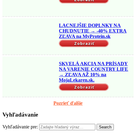
LACNEJŠIE DOPLNKY NA
CHUDNUTIE → -40% EXTRA
ZĽAVA na MyProtein.sk
Zobraziť
SKVELÁ AKCIA NA PRÍSADY
NA VARENIE COUNTRY LIFE
→ ZĽAVA AŽ 10% na
MojaLekaren.sk.
Zobraziť
Pozrieť ďalšie
Vyhľadávanie
Vyhľadávanie pre:
Search