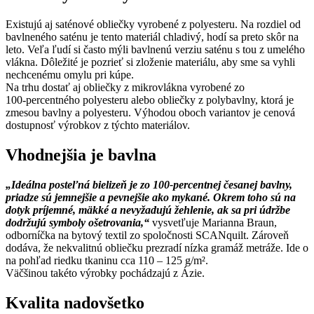
Existujú aj saténové obliečky vyrobené z polyesteru. Na rozdiel od
bavlneného saténu je tento materiál chladivý, hodí sa preto skôr na
leto. Veľa ľudí si často mýli bavlnenú verziu saténu s tou z umelého
vlákna. Dôležité je pozrieť si zloženie materiálu, aby sme sa vyhli
nechcenému omylu pri kúpe.
Na trhu dostať aj obliečky z mikrovlákna vyrobené zo
100-percentného polyesteru alebo obliečky z polybavlny, ktorá je
zmesou bavlny a polyesteru. Výhodou oboch variantov je cenová
dostupnosť výrobkov z týchto materiálov.
Vhodnejšia je bavlna
„Ideálna posteľná bielizeň je zo 100-percentnej česanej bavlny,
priadze sú jemnejšie a pevnejšie ako mykané. Okrem toho sú na
dotyk príjemné, mäkké a nevyžadujú žehlenie, ak sa pri údržbe
dodržujú symboly ošetrovania,“
vysvetľuje Marianna Braun,
odborníčka na bytový textil zo spoločnosti SCANquilt. Zároveň
dodáva, že nekvalitnú obliečku prezradí nízka gramáž metráže. Ide o
na pohľad riedku tkaninu cca 110 – 125 g/m².
Väčšinou takéto výrobky pochádzajú z Ázie.
Kvalita nadovšetko