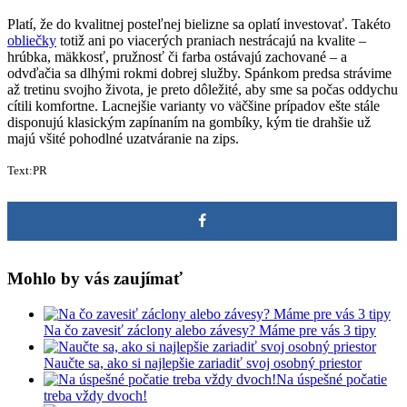
Platí, že do kvalitnej posteľnej bielizne sa oplatí investovať. Takéto
obliečky
totiž ani po viacerých praniach nestrácajú na kvalite –
hrúbka, mäkkosť, pružnosť či farba ostávajú zachované – a
odvďačia sa dlhými rokmi dobrej služby. Spánkom predsa strávime
až tretinu svojho života, je preto dôležité, aby sme sa počas oddychu
cítili komfortne. Lacnejšie varianty vo väčšine prípadov ešte stále
disponujú klasickým zapínaním na gombíky, kým tie drahšie už
majú všité pohodlné uzatváranie na zips.
Text:PR
Mohlo by vás zaujímať
Na čo zavesiť záclony alebo závesy? Máme pre vás 3 tipy
Naučte sa, ako si najlepšie zariadiť svoj osobný priestor
Na úspešné počatie
treba vždy dvoch!