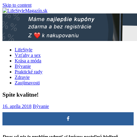
Skip to content
LifeStyle
Vzťahy a sex
Krása a móda
Bývanie
Praktické rady
Zdravie
Zaujímavosti
Spite kvalitne!
16. apríla 2018
Bývanie
Dnes už nie je problém vybrať si krásnu posteľnú bielizeň.