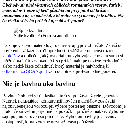
Obchody sú plné vkusných obliečok rozmanitých vzorov, farieb i
materiálov. Lenže aj keď pôsobia na prvý pohľad krásne,
neznamená to, že materiál, z ktorého sú vyrobené, je kvalitný. Na
čo všetko si treba pri ich kúpe dávať pozor?
Spite kvalitne! (Foto: scanquilt.sk)
Existuje viacero materiálov, rozmerov aj typov obliečok. Záleží od
preferencií zákazníka, či uprednostní väčší alebo menší rozmer
vankúšov
a obliečok, aký materiál mu vyhovuje alebo akú sumu si
môže dovoliť investovať. Ak sa pri ich nákupe neviete rozhodnúť
alebo nedokážete odhadnúť, ktorý materiál je najvhodnejší,
odborníci zo SCANquilt
vám ochotne a profesionálne poradia.
Nie je bavlna ako bavlna
Bavlnené obliečky sú klasika, ktorá sa používa už celé generácie.
Napriek narastajúcej konkurencii nových materiálov zostávajú
najobľúbenejšou voľbou pri výbere posteľnej bielizne. Dôvodom je
i fakt, že sú veľmi príjemné na pokožku, pružné a mäkké. Výborne
sajú pot, no zároveň sú priedušné. Výhodou bavlny je aj cenová
dostupnosť, ktorá výrazne nezaťaží vašu peňaženku.