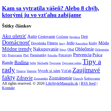
Kam sa vytratila vášeň? Alebo 8 chýb,
ktorými ju vo vzťahu zabíjame
Štítky článkov
Ako ušetriť
Auto
Cestovanie
Deti
Cvičenie
Depilácia
Domácnosť
Móda
Fitness
Jedlo
Dovolenka
Knihy
Jazvy
Kancelária
Módne trendy
Nakupovanie
Oblečenie
Obal
Ochorenia
Nápoj
Prevencia
Práca
Pneumatiky
Potraviny
Oči
Pestovanie
Pleť
Pokožka
Tipy a
Rodina
Rande
Selfie
Slúchadlá
Tipovanie
Tipovanie online
rady
Zaujímavé
Vyrob si sám
Vzťah
Trnava
Varenie
fakty
Zdravie
Zoznámenie
Zoznamka
Úspech
Šoférovanie
All rights reserved.
© 2026
LifeStyleMagazín.sk
|
RSS feed
|
Kontakt