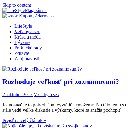
Skip to content
LifeStyle
Vzťahy a sex
Krása a móda
Bývanie
Praktické rady
Zdravie
Zaujímavosti
Rozhoduje veľkosť pri zoznamovaní?
2. októbra 2017
Vzťahy a sex
Jednoznačne to potvrdiť ani vyvrátiť nemôžeme. Na túto tému sa
stále vedú veľké diskusie a výskumy, ktoré sa snažia pochopiť
Prejsť na celý článok »