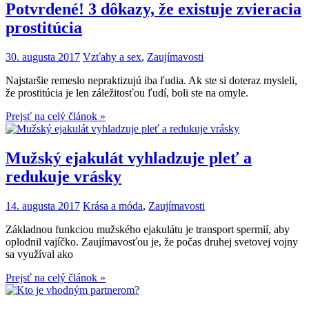
Potvrdené! 3 dôkazy, že existuje zvieracia
prostitúcia
30. augusta 2017
Vzťahy a sex
,
Zaujímavosti
Najstaršie remeslo nepraktizujú iba ľudia. Ak ste si doteraz mysleli,
že prostitúcia je len záležitosťou ľudí, boli ste na omyle.
Prejsť na celý článok »
Mužský ejakulát vyhladzuje pleť a
redukuje vrásky
14. augusta 2017
Krása a móda
,
Zaujímavosti
Základnou funkciou mužského ejakulátu je transport spermií, aby
oplodnil vajíčko. Zaujímavosťou je, že počas druhej svetovej vojny
sa využíval ako
Prejsť na celý článok »