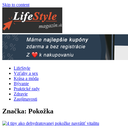
Skip to content
LifeStyle
Vzťahy a sex
Krása a móda
Bývanie
Praktické rady
Zdravie
Zaujímavosti
Značka: Pokožka